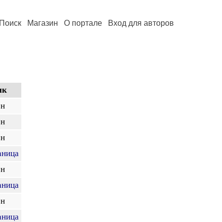
Поиск
Магазин
О портале
Вход для авторов
ик
ен
ен
ен
аница
ен
аница
ен
аница