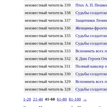
неизвестный читатель 339
Птах А. П. Пешко
неизвестный читатель 338
Судьбы солдатски
неизвестный читатель 337
Защитники Ленин
неизвестный читатель 336
Женщины-фронтов
неизвестный читатель 335
Судьбы солдатские
неизвестный читатель 334
Судьбы солдатски
неизвестный читатель 333
Вспомнить всех 
неизвестный читатель 332
К Дню Героев Оте
неизвестный читатель 331
Полный кавалер о
неизвестный читатель 330
Судьбы солдатски
неизвестный читатель 329
Вспомнить всех п
неизвестный читатель 328
Судьбы солдатски
1-20
21-40
41-60
61-80
81-100
→