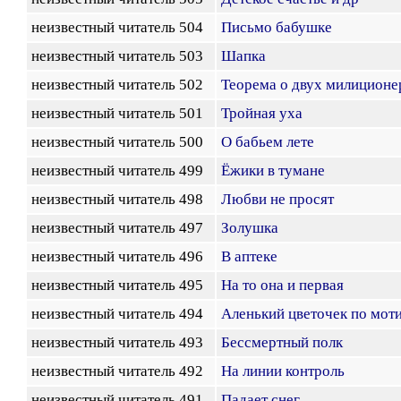
неизвестный читатель 504
Письмо бабушке
неизвестный читатель 503
Шапка
неизвестный читатель 502
Теорема о двух милиционе
неизвестный читатель 501
Тройная уха
неизвестный читатель 500
О бабьем лете
неизвестный читатель 499
Ёжики в тумане
неизвестный читатель 498
Любви не просят
неизвестный читатель 497
Золушка
неизвестный читатель 496
В аптеке
неизвестный читатель 495
На то она и первая
неизвестный читатель 494
Аленький цветочек по моти
неизвестный читатель 493
Бессмертный полк
неизвестный читатель 492
На линии контроль
неизвестный читатель 491
Падает снег