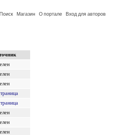
Поиск
Магазин
О портале
Вход для авторов
точник
елен
елен
елен
страница
страница
елен
елен
елен