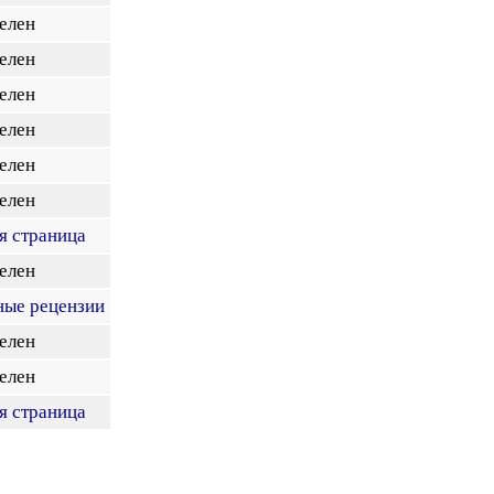
елен
елен
елен
елен
елен
елен
я страница
елен
ные рецензии
елен
елен
я страница