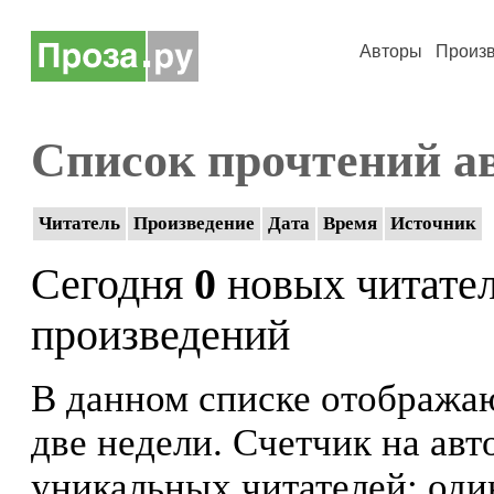
Авторы
Произ
Список прочтений а
Читатель
Произведение
Дата
Время
Источник
Сегодня
0
новых читате
произведений
В данном списке отображаю
две недели. Счетчик на ав
уникальных читателей: оди