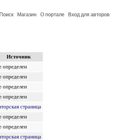
Поиск
Магазин
О портале
Вход для авторов
Источник
е определен
е определен
е определен
е определен
вторская страница
е определен
е определен
вторская страница