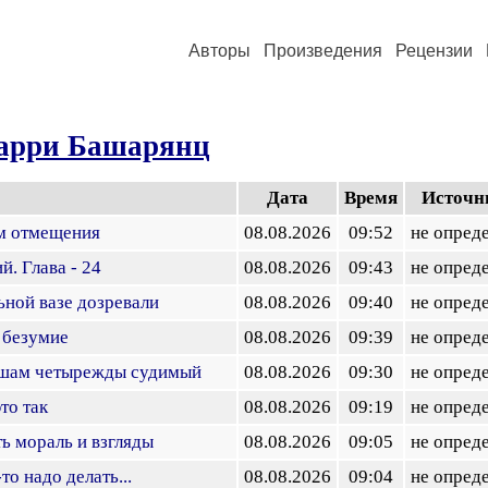
Авторы
Произведения
Рецензии
арри Башарянц
Дата
Время
Источн
м отмещения
08.08.2026
09:52
не опред
й. Глава - 24
08.08.2026
09:43
не опред
ьной вазе дозревали
08.08.2026
09:40
не опред
 безумие
08.08.2026
09:39
не опред
ушам четырежды судимый
08.08.2026
09:30
не опред
это так
08.08.2026
09:19
не опред
ь мораль и взгляды
08.08.2026
09:05
не опред
то надо делать...
08.08.2026
09:04
не опред