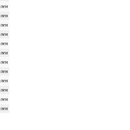
елен
елен
елен
елен
елен
елен
елен
елен
елен
елен
елен
елен