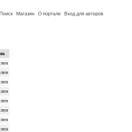
Поиск
Магазин
О портале
Вход для авторов
ик
елен
елен
елен
елен
елен
елен
елен
елен