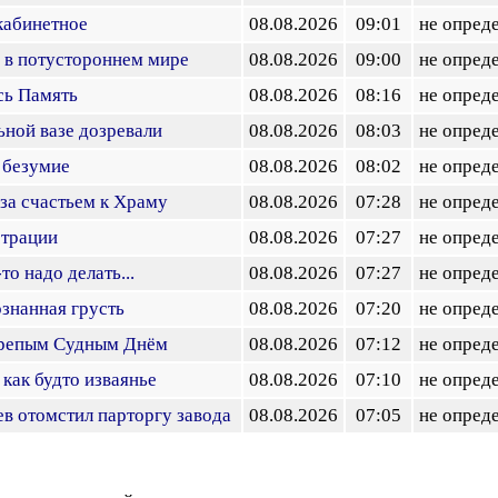
кабинетное
08.08.2026
09:01
не опред
 в потустороннем мире
08.08.2026
09:00
не опред
сь Память
08.08.2026
08:16
не опред
ьной вазе дозревали
08.08.2026
08:03
не опред
 безумие
08.08.2026
08:02
не опред
за счастьем к Храму
08.08.2026
07:28
не опред
страции
08.08.2026
07:27
не опред
то надо делать...
08.08.2026
07:27
не опред
ознанная грусть
08.08.2026
07:20
не опред
репым Судным Днём
08.08.2026
07:12
не опред
 как будто изваянье
08.08.2026
07:10
не опред
ев отомстил парторгу завода
08.08.2026
07:05
не опред