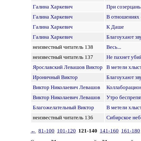
Галина Харкевич
При созерцаньи
Галина Харкевич
В отношениях -
Галина Харкевич
К Даше
Галина Харкевич
Благоухают зв
неизвестный читатель 138
Весь...
неизвестный читатель 137
Не пахнет убий
Ярославский Левашов Виктор
В метели хлыст
Ироничный Виктор
Благоухают зв
Виктор Николаевич Левашов
Коллаборацио
Виктор Николаевич Левашов
Утро беспрепят
Благожелательный Виктор
В метели хлыст
неизвестный читатель 136
Сибирское небо
←
81-100
101-120
121-140
141-160
161-180