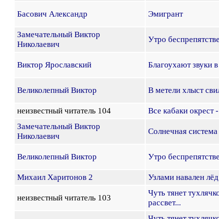
Басович Александр
Эмигрант
Замечательный Виктор
Утро беспрепятстве
Николаевич
Виктор Ярославский
Благоухают звуки в
Великолепный Виктор
В метели хлыст свил
неизвестный читатель 104
Все кабаки окрест -
Замечательный Виктор
Солнечная система
Николаевич
Великолепный Виктор
Утро беспрепятстве
Михаил Харитонов 2
Узлами навален лёд
Чуть тянет тухлячк
неизвестный читатель 103
рассвет...
Чуть тянет тухлячк