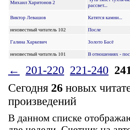
Михаил Харитонов 2
рассвет...
Виктор Левашов
Катятся камни...
неизвестный читатель 102
После
Галина Харкевич
Золото Басё
неизвестный читатель 101
В отношениях - пос
←
201-220
221-240
24
Сегодня
26
новых читат
произведений
В данном списке отображаю
две недели. Счетчик на ав