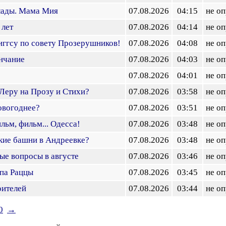
лады. Мама Мия
07.08.2026
04:15
не о
 лет
07.08.2026
04:14
не о
ггсу по совету Прозерушников!
07.08.2026
04:08
не о
нчание
07.08.2026
04:03
не о
07.08.2026
04:01
не о
Леру на Прозу и Стихи?
07.08.2026
03:58
не о
овогоднее?
07.08.2026
03:51
не о
ьм, фильм... Одесса!
07.08.2026
03:48
не о
ие башни в Андреевке?
07.08.2026
03:48
не о
е вопросы в августе
07.08.2026
03:46
не о
апа Раццы
07.08.2026
03:45
не о
оителей
07.08.2026
03:44
не о
0
→