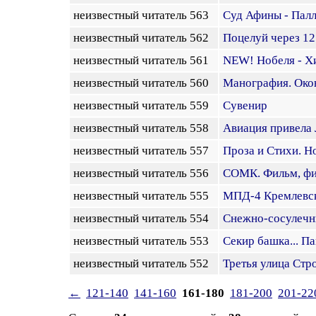
неизвестный читатель 563
Суд Афины - Пал
неизвестный читатель 562
Поцелуй через 12
неизвестный читатель 561
NEW! Нобеля - Хи
неизвестный читатель 560
Манография. Око
неизвестный читатель 559
Сувенир
неизвестный читатель 558
Авиация привела 
неизвестный читатель 557
Проза и Стихи. Н
неизвестный читатель 556
СОМК. Фильм, фил
неизвестный читатель 555
МПД-4 Кремлевск
неизвестный читатель 554
Снежно-сосулечны
неизвестный читатель 553
Секир башка... П
неизвестный читатель 552
Третья улица Стр
←
121-140
141-160
161-180
181-200
201-22