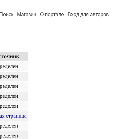
Поиск
Магазин
О портале
Вход для авторов
сточник
пределен
пределен
пределен
пределен
пределен
ая страница
пределен
пределен