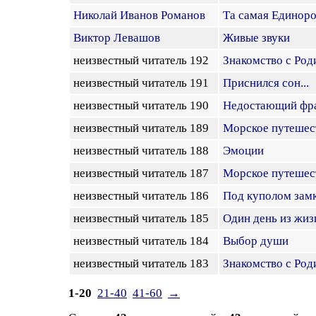
Николай Иванов Романов
Та самая Единор
Виктор Левашов
Живые звуки
неизвестный читатель 192
Знакомство с Род
неизвестный читатель 191
Приснился сон...
неизвестный читатель 190
Недостающий фр
неизвестный читатель 189
Морское путешес
неизвестный читатель 188
Эмоции
неизвестный читатель 187
Морское путешес
неизвестный читатель 186
Под куполом зам
неизвестный читатель 185
Один день из жиз
неизвестный читатель 184
Выбор души
неизвестный читатель 183
Знакомство с Род
1-20
21-40
41-60
→