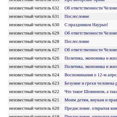
неизвестный читатель 632
Об ответственности Челов
неизвестный читатель 631
Послесловие
неизвестный читатель 630
С праздником Наурыз!
неизвестный читатель 629
Об ответственности Челов
неизвестный читатель 628
Послесловие
неизвестный читатель 627
Об ответственности Челов
неизвестный читатель 626
Политика, экономика и жиз
неизвестный читатель 625
Политика, экономика и жиз
неизвестный читатель 624
Воспоминания о 12-м апре
неизвестный читатель 623
Безумие и грехи человека 
неизвестный читатель 622
Что такое Шовинизм, а та
неизвестный читатель 621
Моим детям, внукам и пра
неизвестный читатель 620
Предисловие. открытая кни
неизвестный читатель 619
Предисловие. открытая кни