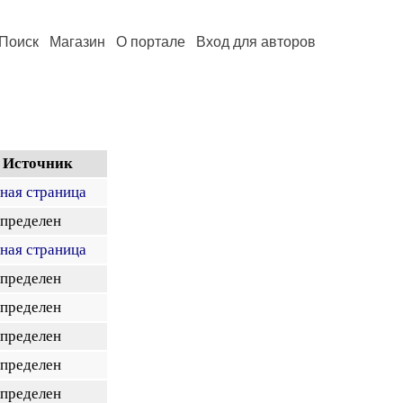
Поиск
Магазин
О портале
Вход для авторов
Источник
вная страница
определен
вная страница
определен
определен
определен
определен
определен