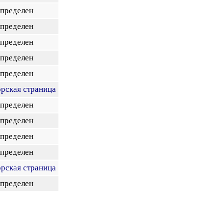
определен
определен
определен
определен
определен
орская страница
определен
определен
определен
определен
орская страница
определен