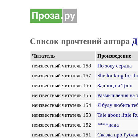
Список прочтений автора
Д
Читатель
Произведение
неизвестный читатель 158
По зову сердца
неизвестный читатель 157
She looking for t
неизвестный читатель 156
Задница и Трон
неизвестный читатель 155
Размышления на т
неизвестный читатель 154
Я буду любить те
неизвестный читатель 153
Tale about little R
неизвестный читатель 152
****иада
неизвестный читатель 151
Сказка про Рубли