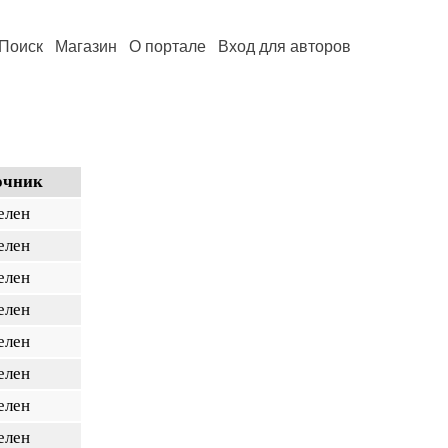
Поиск
Магазин
О портале
Вход для авторов
очник
елен
елен
елен
елен
елен
елен
елен
елен