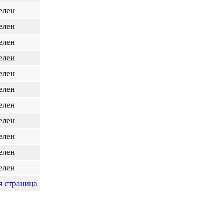
елен
елен
елен
елен
елен
елен
елен
елен
елен
елен
елен
я страница