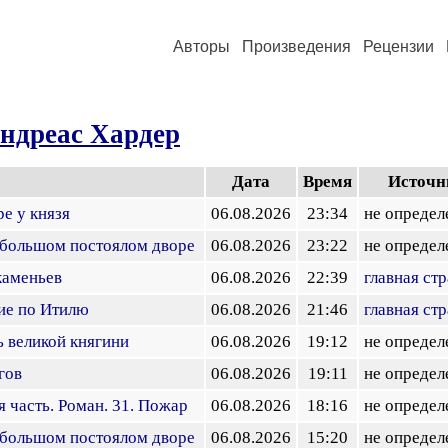
Авторы
Произведения
Рецензии
ндреас Хардер
Дата
Время
Источн
ре у князя
06.08.2026
23:34
не определ
а большом постоялом дворе
06.08.2026
23:22
не определ
каменьев
06.08.2026
22:39
главная ст
ие по Итилю
06.08.2026
21:46
главная ст
ь великой княгини
06.08.2026
19:12
не определ
гов
06.08.2026
19:11
не определ
я часть. Роман. 31. Пожар
06.08.2026
18:16
не определ
а большом постоялом дворе
06.08.2026
15:20
не определ