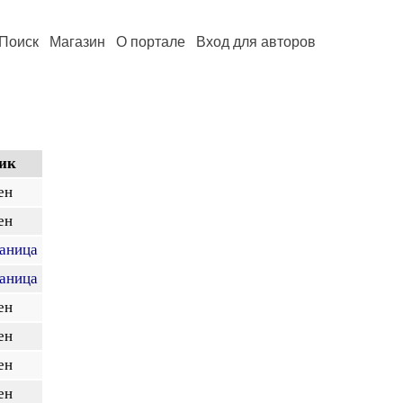
Поиск
Магазин
О портале
Вход для авторов
ик
ен
ен
раница
раница
ен
ен
ен
ен