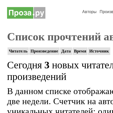
Авторы
Произ
Список прочтений а
Читатель
Произведение
Дата
Время
Источник
Сегодня
3
новых читате
произведений
В данном списке отображаю
две недели. Счетчик на ав
уникальных читателей: оди