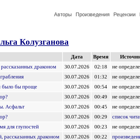
Авторы
Произведения
Рецензии
льга Колузганова
Дата
Время
Источн
, рассказанных драконом
30.07.2026
02:18
не определ
ограбления
30.07.2026
01:32
не определ
м было бы проще
30.07.2026
00:54
не определ
сор?
30.07.2026
00:49
не определ
ы. Асфальт
30.07.2026
00:45
не определ
сор?
30.07.2026
00:29
список чита
мя для глупостей
30.07.2026
00:23
не определ
й, рассказанных драконом
30.07.2026
00:22
произведен