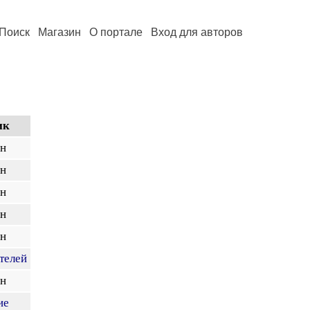
Поиск
Магазин
О портале
Вход для авторов
ик
ен
ен
ен
ен
ен
телей
ен
ие