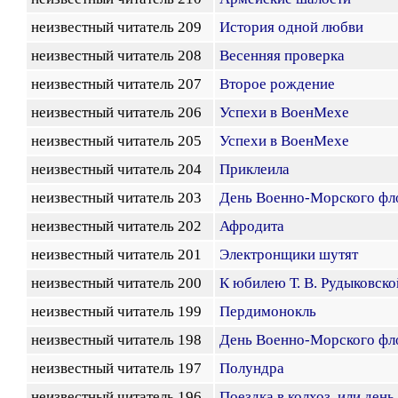
неизвестный читатель 209
История одной любви
неизвестный читатель 208
Весенняя проверка
неизвестный читатель 207
Второе рождение
неизвестный читатель 206
Успехи в ВоенМехе
неизвестный читатель 205
Успехи в ВоенМехе
неизвестный читатель 204
Приклеила
неизвестный читатель 203
День Военно-Морского фл
неизвестный читатель 202
Афродита
неизвестный читатель 201
Электронщики шутят
неизвестный читатель 200
К юбилею Т. В. Рудыковско
неизвестный читатель 199
Пердимонокль
неизвестный читатель 198
День Военно-Морского фл
неизвестный читатель 197
Полундра
неизвестный читатель 196
Поездка в колхоз, или день