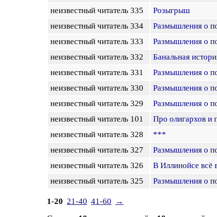
неизвестный читатель 335
Розыгрыш
неизвестный читатель 334
Размышления о по
неизвестный читатель 333
Размышления о по
неизвестный читатель 332
Банальная истори
неизвестный читатель 331
Размышления о по
неизвестный читатель 330
Размышления о по
неизвестный читатель 329
Размышления о по
неизвестный читатель 101
Про олигархов и 
неизвестный читатель 328
***
неизвестный читатель 327
Размышления о по
неизвестный читатель 326
В Иллинойсе всё 
неизвестный читатель 325
Размышления о по
1-20
21-40
41-60
→