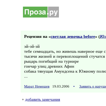
Рецензия на «
cветлая девочка before
» (
Юл
эй-эй-эй
тебе семнадцать, но живешь наверное еще 
тысячи жизней и перевоплощений стучатся 
рыцарь погибщий на турнире
гончар улиц древних Афин
собака тянущая Амундсена к Южному полю
...
Марат Немешев
19.03.2006
•
Заявить о наруш
+
добавить замечания