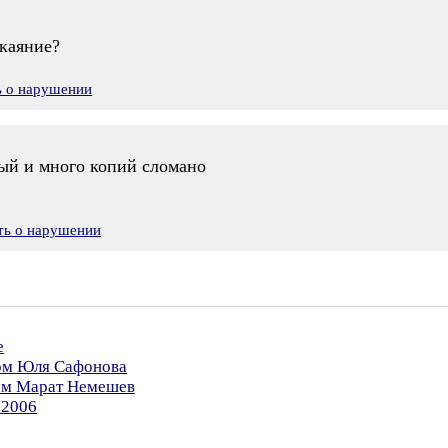
скаяние?
ь о нарушении
ый и много копий сломано
ть о нарушении
е
ром Юля Сафонова
ром Марат Немешев
.2006