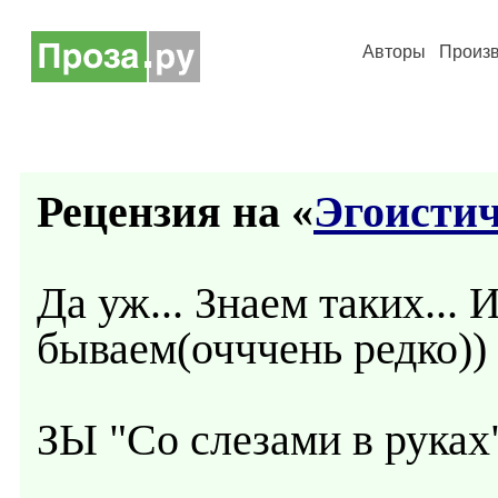
Авторы
Произ
Рецензия на «
Эгоисти
Да уж... Знаем таких...
бываем(очччень редко))
ЗЫ "Со слезами в руках"