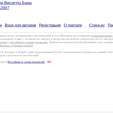
ом Виолетта Баша
.2007
н
Вход для авторов
Регистрация
О портале
Стихи.ру
Пр
кации своих литературных произведений в сети Интернет на основании
пользовательско
возможна только с согласия его автора, к которому вы можете обратиться на его авторс
кации
и
российского законодательства
. Данные пользователей обрабатываются на основ
вязаться с администрацией
.
лей, которые в общей сумме просматривают более полумиллиона страниц по данным сче
тров и количество посетителей.
эгидой
Российского союза писателей
18+