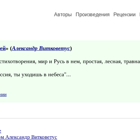
Авторы
Произведения
Рецензии
ей
» (
Александр Витковетус
)
тихотворения, мир и Русь в нем, простая, лесная, травна
ия, ты уходишь в небеса"...
нии
е
ом Александр Витковетус