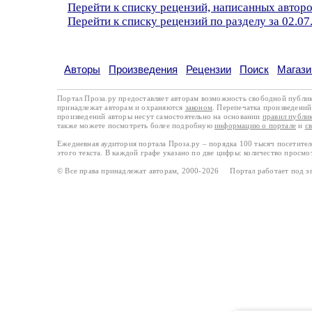
Перейти к списку рецензий, написанных автор
Перейти к списку рецензий по разделу за 02.07
Авторы
Произведения
Рецензии
Поиск
Магази
Портал Проза.ру предоставляет авторам возможность свободной публи
принадлежат авторам и охраняются
законом
. Перепечатка произведений 
произведений авторы несут самостоятельно на основании
правил публи
также можете посмотреть более подробную
информацию о портале
и
с
Ежедневная аудитория портала Проза.ру – порядка 100 тысяч посетите
этого текста. В каждой графе указано по две цифры: количество просмо
© Все права принадлежат авторам, 2000-2026 Портал работает под 