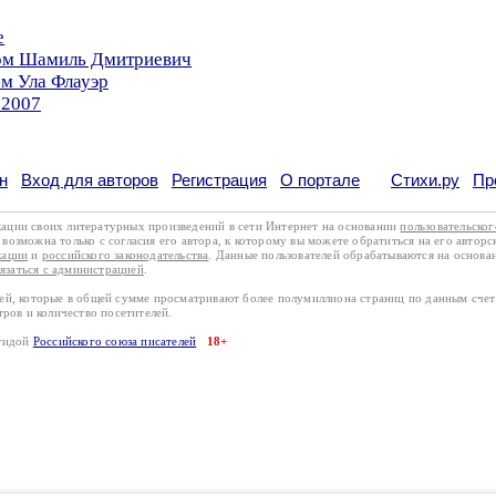
е
ром Шамиль Дмитриевич
ом Ула Флауэр
.2007
н
Вход для авторов
Регистрация
О портале
Стихи.ру
Пр
кации своих литературных произведений в сети Интернет на основании
пользовательско
возможна только с согласия его автора, к которому вы можете обратиться на его авторс
кации
и
российского законодательства
. Данные пользователей обрабатываются на основ
вязаться с администрацией
.
лей, которые в общей сумме просматривают более полумиллиона страниц по данным сче
тров и количество посетителей.
эгидой
Российского союза писателей
18+