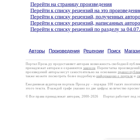
Перейти на страницу произведения
Перейти к списку рецензий на это произведени
Перейти к списку рецензий, полученных авто
Перейти к списку рецензий, написанных автор
Перейти к списку рецензий по разделу за 04.07
Авторы
Произведения
Рецензии
Поиск
Магази
Портал Проза.ру предоставляет авторам возможность свободной публи
принадлежат авторам и охраняются
законом
. Перепечатка произведений 
произведений авторы несут самостоятельно на основании
правил публи
также можете посмотреть более подробную
информацию о портале
и
с
Ежедневная аудитория портала Проза.ру – порядка 100 тысяч посетите
этого текста. В каждой графе указано по две цифры: количество просмо
© Все права принадлежат авторам, 2000-2026 Портал работает под 