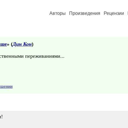
Авторы
Произведения
Рецензии
аше
» (
Дин Кон
)
бственными переживаниями...
ушении
и!