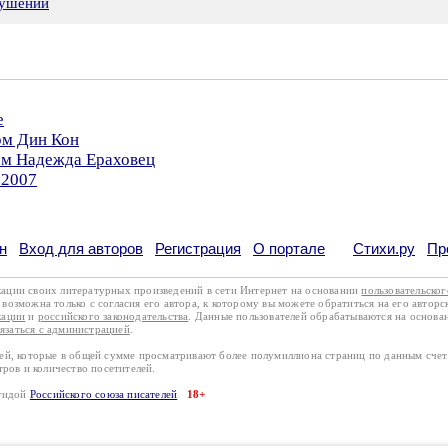
рушении
е
ом Дин Кон
ом Надежда Ераховец
.2007
н
Вход для авторов
Регистрация
О портале
Стихи.ру
Пр
кации своих литературных произведений в сети Интернет на основании
пользовательско
возможна только с согласия его автора, к которому вы можете обратиться на его авторс
кации
и
российского законодательства
. Данные пользователей обрабатываются на основ
вязаться с администрацией
.
лей, которые в общей сумме просматривают более полумиллиона страниц по данным сче
тров и количество посетителей.
эгидой
Российского союза писателей
18+