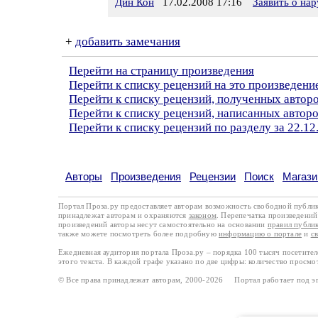
Дин Кон
17.02.2008 17:16
Заявить о на
+
добавить замечания
Перейти на страницу произведения
Перейти к списку рецензий на это произведени
Перейти к списку рецензий, полученных автор
Перейти к списку рецензий, написанных автор
Перейти к списку рецензий по разделу за 22.12
Авторы
Произведения
Рецензии
Поиск
Магази
Портал Проза.ру предоставляет авторам возможность свободной публи
принадлежат авторам и охраняются
законом
. Перепечатка произведений 
произведений авторы несут самостоятельно на основании
правил публи
также можете посмотреть более подробную
информацию о портале
и
с
Ежедневная аудитория портала Проза.ру – порядка 100 тысяч посетите
этого текста. В каждой графе указано по две цифры: количество просмо
© Все права принадлежат авторам, 2000-2026 Портал работает под 