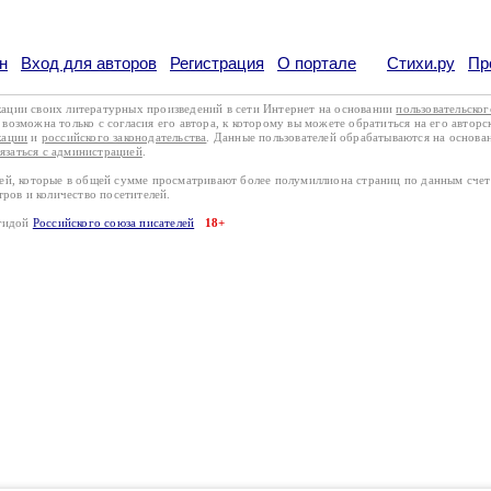
н
Вход для авторов
Регистрация
О портале
Стихи.ру
Пр
кации своих литературных произведений в сети Интернет на основании
пользовательско
возможна только с согласия его автора, к которому вы можете обратиться на его авторс
кации
и
российского законодательства
. Данные пользователей обрабатываются на основ
вязаться с администрацией
.
лей, которые в общей сумме просматривают более полумиллиона страниц по данным сче
тров и количество посетителей.
эгидой
Российского союза писателей
18+