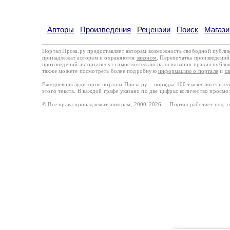
Авторы
Произведения
Рецензии
Поиск
Магази
Портал Проза.ру предоставляет авторам возможность свободной публи
принадлежат авторам и охраняются
законом
. Перепечатка произведений 
произведений авторы несут самостоятельно на основании
правил публи
также можете посмотреть более подробную
информацию о портале
и
с
Ежедневная аудитория портала Проза.ру – порядка 100 тысяч посетите
этого текста. В каждой графе указано по две цифры: количество просмо
© Все права принадлежат авторам, 2000-2026 Портал работает под 