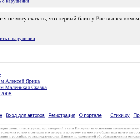
ь о нарушении
ое я не могу сказать, что первый блин у Вас вышел комом
вить о нарушении
е
ом Алексей Ярица
ом Маленькая Сказка
.2008
н
Вход для авторов
Регистрация
О портале
Стихи.ру
Пр
кации своих литературных произведений в сети Интернет на основании
пользовательско
возможна только с согласия его автора, к которому вы можете обратиться на его авторс
кации
и
российского законодательства
. Данные пользователей обрабатываются на основ