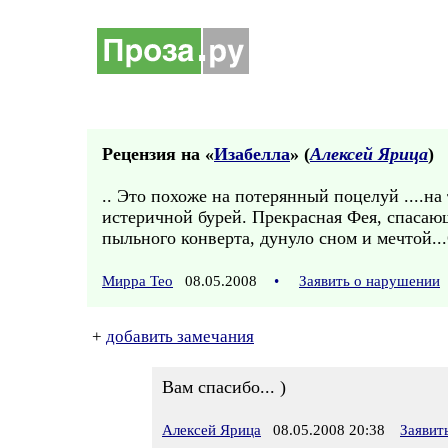
Рецензия на «
Изабелла
» (
Алексей Ярица
)
.. Это похоже на потерянный поцелуй ....н
истеричной бурей. Прекрасная Фея, спасающ
пыльного конверта, дунуло сном и мечтой..
Мирра Тео
08.05.2008
•
Заявить о нарушении
+
добавить замечания
Вам спасибо... )
Алексей Ярица
08.05.2008 20:38
Заявит