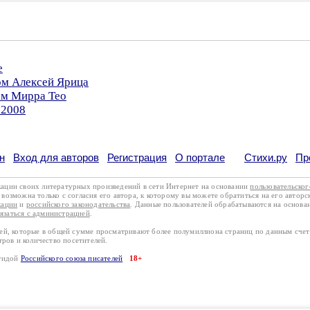
е
ом Алексей Ярица
ом Мирра Тео
.2008
н
Вход для авторов
Регистрация
О портале
Стихи.ру
Пр
кации своих литературных произведений в сети Интернет на основании
пользовательско
возможна только с согласия его автора, к которому вы можете обратиться на его авторс
кации
и
российского законодательства
. Данные пользователей обрабатываются на основ
вязаться с администрацией
.
лей, которые в общей сумме просматривают более полумиллиона страниц по данным сче
тров и количество посетителей.
эгидой
Российского союза писателей
18+