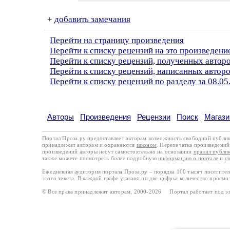
+
добавить замечания
Перейти на страницу произведения
Перейти к списку рецензий на это произведени
Перейти к списку рецензий, полученных автор
Перейти к списку рецензий, написанных автор
Перейти к списку рецензий по разделу за 08.05
Авторы
Произведения
Рецензии
Поиск
Магази
Портал Проза.ру предоставляет авторам возможность свободной публи
принадлежат авторам и охраняются
законом
. Перепечатка произведений 
произведений авторы несут самостоятельно на основании
правил публи
также можете посмотреть более подробную
информацию о портале
и
с
Ежедневная аудитория портала Проза.ру – порядка 100 тысяч посетите
этого текста. В каждой графе указано по две цифры: количество просмо
© Все права принадлежат авторам, 2000-2026 Портал работает под 