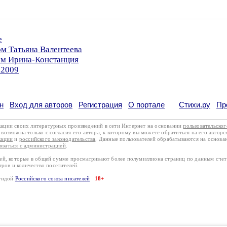
е
ом Татьяна Валентеева
ом Ирина-Констанция
.2009
н
Вход для авторов
Регистрация
О портале
Стихи.ру
Пр
кации своих литературных произведений в сети Интернет на основании
пользовательско
возможна только с согласия его автора, к которому вы можете обратиться на его авторс
кации
и
российского законодательства
. Данные пользователей обрабатываются на основ
вязаться с администрацией
.
лей, которые в общей сумме просматривают более полумиллиона страниц по данным сче
тров и количество посетителей.
эгидой
Российского союза писателей
18+