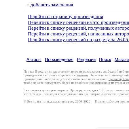
+
добавить замечания
Перейти на страницу произведения
Перейти к списку рецензий на это произведени
Перейти к списку рецензий, полученных автор
Перейти к списку рецензий, написанных автор
Перейти к списку рецензий по разделу за 26.05
Авторы
Произведения
Рецензии
Поиск
Магази
Портал Проза.ру предоставляет авторам возможность свободной публи
принадлежат авторам и охраняются
законом
. Перепечатка произведений 
произведений авторы несут самостоятельно на основании
правил публи
также можете посмотреть более подробную
информацию о портале
и
с
Ежедневная аудитория портала Проза.ру – порядка 100 тысяч посетите
этого текста. В каждой графе указано по две цифры: количество просмо
© Все права принадлежат авторам, 2000-2026 Портал работает под 