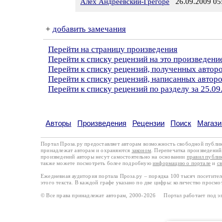
Алех Андреевский-Грегоре
26.09.2009 05
+
добавить замечания
Перейти на страницу произведения
Перейти к списку рецензий на это произведени
Перейти к списку рецензий, полученных автор
Перейти к списку рецензий, написанных автор
Перейти к списку рецензий по разделу за 25.09
Авторы
Произведения
Рецензии
Поиск
Магази
Портал Проза.ру предоставляет авторам возможность свободной публи
принадлежат авторам и охраняются
законом
. Перепечатка произведений 
произведений авторы несут самостоятельно на основании
правил публи
также можете посмотреть более подробную
информацию о портале
и
с
Ежедневная аудитория портала Проза.ру – порядка 100 тысяч посетите
этого текста. В каждой графе указано по две цифры: количество просмо
© Все права принадлежат авторам, 2000-2026 Портал работает под 