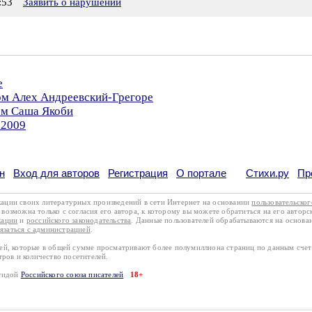
:53
Заявить о нарушении
е
ом Алех Андреевский-Грегоре
ом Саша Якоби
.2009
н
Вход для авторов
Регистрация
О портале
Стихи.ру
Пр
кации своих литературных произведений в сети Интернет на основании
пользовательско
возможна только с согласия его автора, к которому вы можете обратиться на его авторс
кации
и
российского законодательства
. Данные пользователей обрабатываются на основ
вязаться с администрацией
.
лей, которые в общей сумме просматривают более полумиллиона страниц по данным сче
тров и количество посетителей.
эгидой
Российского союза писателей
18+