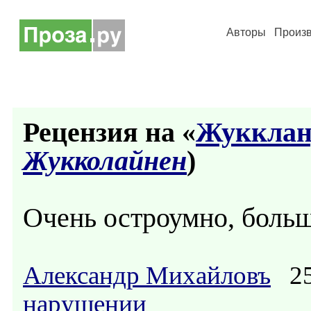
Авторы
Произ
Рецензия на «
Жукклан
Жукколайнен
)
Очень остроумно, больш
Александр Михайловъ
25
нарушении