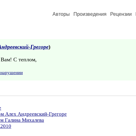
Авторы
Произведения
Рецензии
Андреевский-Грегоре
)
 Вам! С теплом,
о нарушении
е
ом Алех Андреевский-Грегоре
ом Галина Михалева
.2010