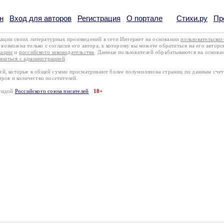
н
Вход для авторов
Регистрация
О портале
Стихи.ру
Пр
кации своих литературных произведений в сети Интернет на основании
пользовательско
возможна только с согласия его автора, к которому вы можете обратиться на его авторс
кации
и
российского законодательства
. Данные пользователей обрабатываются на основ
вязаться с администрацией
.
лей, которые в общей сумме просматривают более полумиллиона страниц по данным сче
тров и количество посетителей.
эгидой
Российского союза писателей
18+