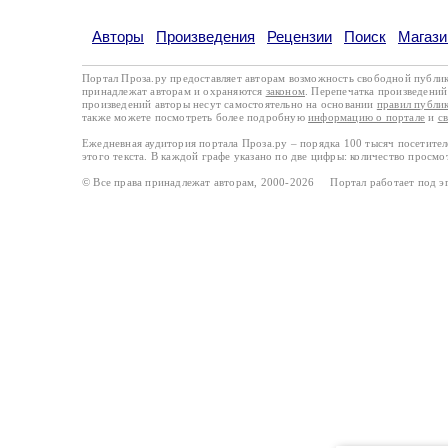
Авторы
Произведения
Рецензии
Поиск
Магази
Портал Проза.ру предоставляет авторам возможность свободной публи
принадлежат авторам и охраняются
законом
. Перепечатка произведений 
произведений авторы несут самостоятельно на основании
правил публи
также можете посмотреть более подробную
информацию о портале
и
с
Ежедневная аудитория портала Проза.ру – порядка 100 тысяч посетите
этого текста. В каждой графе указано по две цифры: количество просмо
© Все права принадлежат авторам, 2000-2026 Портал работает под 