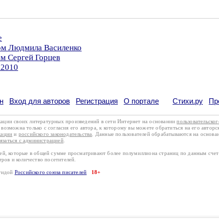
е
ром Людмила Василенко
ом Сергей Горцев
.2010
н
Вход для авторов
Регистрация
О портале
Стихи.ру
Пр
кации своих литературных произведений в сети Интернет на основании
пользовательско
возможна только с согласия его автора, к которому вы можете обратиться на его авторс
кации
и
российского законодательства
. Данные пользователей обрабатываются на основ
вязаться с администрацией
.
лей, которые в общей сумме просматривают более полумиллиона страниц по данным сче
тров и количество посетителей.
эгидой
Российского союза писателей
18+