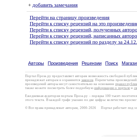
+
добавить замечания
Перейти на страницу произведения
Перейти к списку рецензий на это произведени
Перейти к списку рецензий, полученных авто
Перейти к списку рецензий, написанных автор
Перейти к списку рецензий по разделу за 24.12
Авторы
Произведения
Рецензии
Поиск
Магази
Портал Проза.ру предоставляет авторам возможность свободной публи
принадлежат авторам и охраняются
законом
. Перепечатка произведений 
произведений авторы несут самостоятельно на основании
правил публи
также можете посмотреть более подробную
информацию о портале
и
с
Ежедневная аудитория портала Проза.ру – порядка 100 тысяч посетите
этого текста. В каждой графе указано по две цифры: количество просмо
© Все права принадлежат авторам, 2000-2026 Портал работает под 