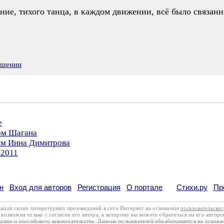
ние, тихого танца, в каждом движении, всё было связанно
ушении
е
ром Шагана
ром Инна Димитрова
.2011
н
Вход для авторов
Регистрация
О портале
Стихи.ру
Пр
кации своих литературных произведений в сети Интернет на основании
пользовательско
возможна только с согласия его автора, к которому вы можете обратиться на его авторс
кации
и
российского законодательства
. Данные пользователей обрабатываются на основ