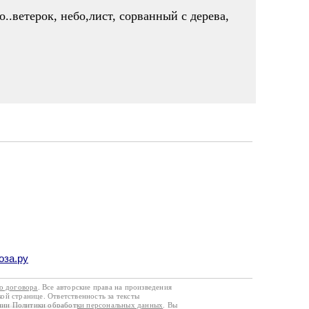
..ветерок, небо,лист, сорванный с дерева,
оза.ру
го договора
. Все авторские права на произведения
кой странице. Ответственность за тексты
ании
Политики обработки персональных данных
. Вы