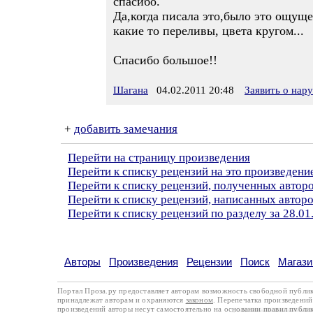
спасибо.
Да,когда писала это,было это ощуще
какие то переливы, цвета кругом...
Спасибо большое!!
Шагана
04.02.2011 20:48
Заявить о нар
+
добавить замечания
Перейти на страницу произведения
Перейти к списку рецензий на это произведени
Перейти к списку рецензий, полученных авто
Перейти к списку рецензий, написанных авто
Перейти к списку рецензий по разделу за 28.01
Авторы
Произведения
Рецензии
Поиск
Магази
Портал Проза.ру предоставляет авторам возможность свободной публи
принадлежат авторам и охраняются
законом
. Перепечатка произведений 
произведений авторы несут самостоятельно на основании
правил публи