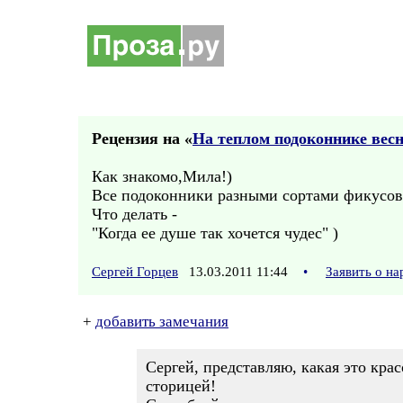
Рецензия на «
На теплом подоконнике вес
Как знакомо,Мила!)
Все подоконники разными сортами фикусов.
Что делать -
"Когда ее душе так хочется чудес" )
Сергей Горцев
13.03.2011 11:44
•
Заявить о н
+
добавить замечания
Сергей, представляю, какая это крас
сторицей!