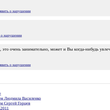
явить о нарушении
 о нарушении
 это очень занимательно, может и Вы когда-нибудь увлеч
явить о нарушении
е
ром Людмила Василенко
ом Сергей Горцев
.2011