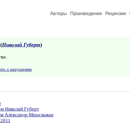
Авторы
Произведения
Рецензии
 (
Николай Губерт
)
тве.
ить о нарушении
е
ом Николай Губерт
ром Александр Михельман
.2011