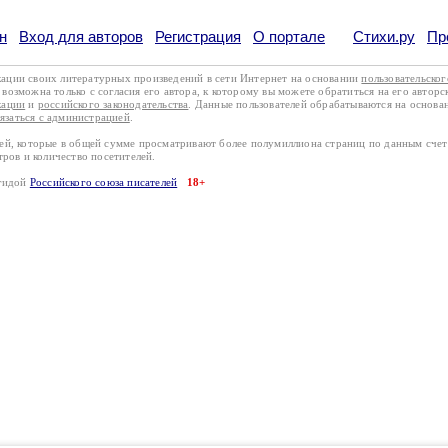
н
Вход для авторов
Регистрация
О портале
Стихи.ру
Пр
кации своих литературных произведений в сети Интернет на основании
пользовательско
возможна только с согласия его автора, к которому вы можете обратиться на его авторс
кации
и
российского законодательства
. Данные пользователей обрабатываются на основ
вязаться с администрацией
.
лей, которые в общей сумме просматривают более полумиллиона страниц по данным сче
тров и количество посетителей.
эгидой
Российского союза писателей
18+