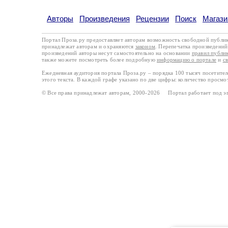
Авторы
Произведения
Рецензии
Поиск
Магази
Портал Проза.ру предоставляет авторам возможность свободной публи
принадлежат авторам и охраняются
законом
. Перепечатка произведений 
произведений авторы несут самостоятельно на основании
правил публи
также можете посмотреть более подробную
информацию о портале
и
с
Ежедневная аудитория портала Проза.ру – порядка 100 тысяч посетите
этого текста. В каждой графе указано по две цифры: количество просмо
© Все права принадлежат авторам, 2000-2026 Портал работает под 