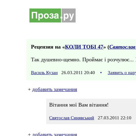
Рецензия на «
КОЛИ ТОБI 47
» (
Святослав
Так душевно-щемно. Проймає і розчулює...
Василь Кузан
26.03.2011 20:40
•
Заявить о на
+
добавить замечания
Вітання мої Вам вітання!
Святослав Синявський
27.03.2011 22:10
+
добавить замечания