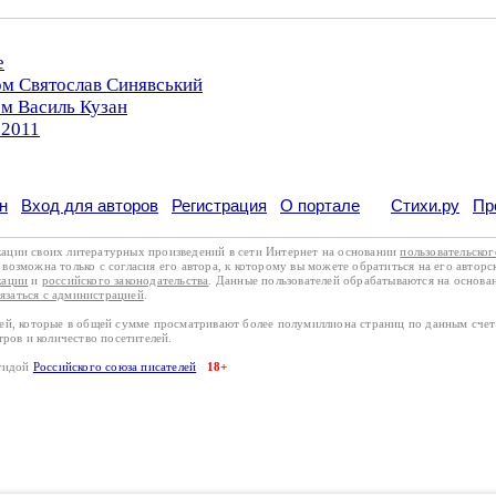
е
ом Святослав Синявський
ом Василь Кузан
.2011
н
Вход для авторов
Регистрация
О портале
Стихи.ру
Пр
кации своих литературных произведений в сети Интернет на основании
пользовательско
возможна только с согласия его автора, к которому вы можете обратиться на его авторс
кации
и
российского законодательства
. Данные пользователей обрабатываются на основ
вязаться с администрацией
.
лей, которые в общей сумме просматривают более полумиллиона страниц по данным сче
тров и количество посетителей.
эгидой
Российского союза писателей
18+