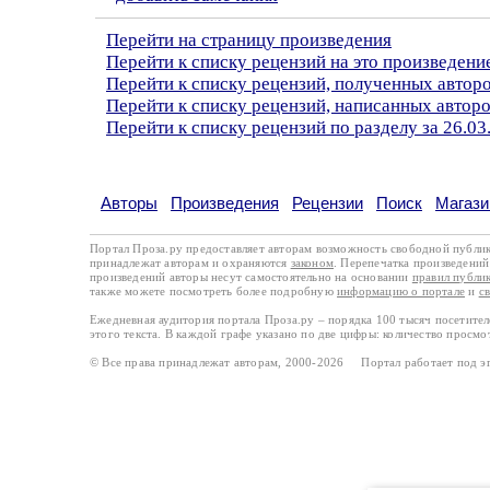
Перейти на страницу произведения
Перейти к списку рецензий на это произведени
Перейти к списку рецензий, полученных автор
Перейти к списку рецензий, написанных автор
Перейти к списку рецензий по разделу за 26.03
Авторы
Произведения
Рецензии
Поиск
Магази
Портал Проза.ру предоставляет авторам возможность свободной публи
принадлежат авторам и охраняются
законом
. Перепечатка произведений 
произведений авторы несут самостоятельно на основании
правил публи
также можете посмотреть более подробную
информацию о портале
и
с
Ежедневная аудитория портала Проза.ру – порядка 100 тысяч посетите
этого текста. В каждой графе указано по две цифры: количество просмо
© Все права принадлежат авторам, 2000-2026 Портал работает под 