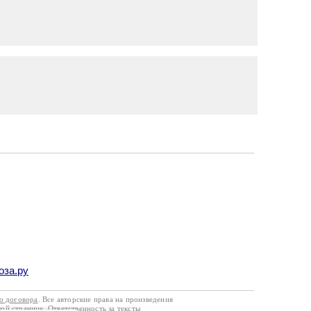
оза.ру
го договора
. Все авторские права на произведения
кой странице. Ответственность за тексты