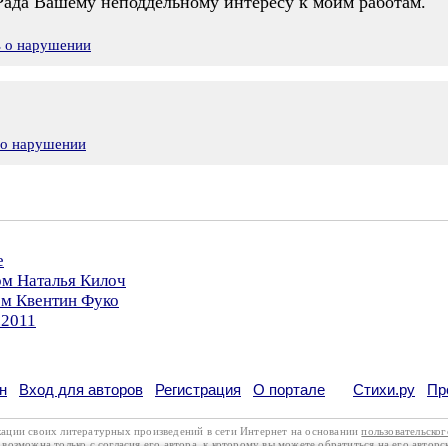
 Рада Вашему неподдельному интересу к моим работам.
ь о нарушении
 о нарушении
е
ом Наталья Килоч
ом Квентин Фуко
.2011
н
Вход для авторов
Регистрация
О портале
Стихи.ру
Пр
кации своих литературных произведений в сети Интернет на основании
пользовательско
возможна только с согласия его автора, к которому вы можете обратиться на его авторс