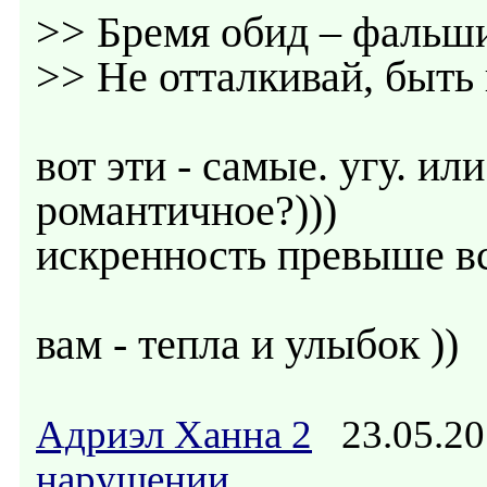
>> Бремя обид – фальш
>> Не отталкивай, быть 
вот эти - самые. угу. ил
романтичное?)))
искренность превыше вс
вам - тепла и улыбок ))
Адриэл Ханна 2
23.05.20
нарушении