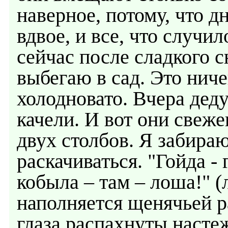
наверное, потому, что д
вдвое, и все, что случил
сейчас после сладкого с
выбегаю в сад. Это ниче
холодновато. Вчера дед
качели. И вот они свеж
двух столбов. Я забира
раскачиваться. "Гойда - 
кобыла – там – лоша!" (
наполняется щенячьей р
глаза распахнуты насте