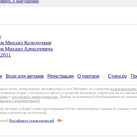
аявить о нарушении
е
ром Михаил Колодочкин
ром Михаил Алексеевичъ
.2011
н
Вход для авторов
Регистрация
О портале
Стихи.ру
Пр
кации своих литературных произведений в сети Интернет на основании
пользовательско
возможна только с согласия его автора, к которому вы можете обратиться на его авторс
кации
и
российского законодательства
. Данные пользователей обрабатываются на основ
вязаться с администрацией
.
лей, которые в общей сумме просматривают более полумиллиона страниц по данным сче
тров и количество посетителей.
эгидой
Российского союза писателей
18+