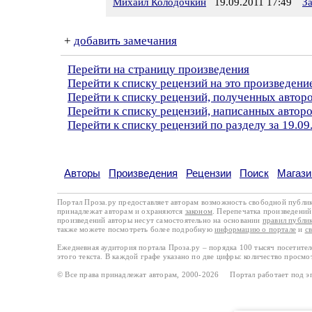
Михаил Колодочкин
19.09.2011 17:49
З
+
добавить замечания
Перейти на страницу произведения
Перейти к списку рецензий на это произведени
Перейти к списку рецензий, полученных авто
Перейти к списку рецензий, написанных авто
Перейти к списку рецензий по разделу за 19.09
Авторы
Произведения
Рецензии
Поиск
Магази
Портал Проза.ру предоставляет авторам возможность свободной публи
принадлежат авторам и охраняются
законом
. Перепечатка произведений 
произведений авторы несут самостоятельно на основании
правил публи
также можете посмотреть более подробную
информацию о портале
и
с
Ежедневная аудитория портала Проза.ру – порядка 100 тысяч посетите
этого текста. В каждой графе указано по две цифры: количество просмо
© Все права принадлежат авторам, 2000-2026 Портал работает под 