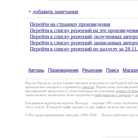
+
добавить замечания
Перейти на страницу произведения
Перейти к списку рецензий на это произведени
Перейти к списку рецензий, полученных автор
Перейти к списку рецензий, написанных автор
Перейти к списку рецензий по разделу за 28.11
Авторы
Произведения
Рецензии
Поиск
Магази
Портал Проза.ру предоставляет авторам возможность свободной публи
принадлежат авторам и охраняются
законом
. Перепечатка произведений 
произведений авторы несут самостоятельно на основании
правил публи
также можете посмотреть более подробную
информацию о портале
и
с
Ежедневная аудитория портала Проза.ру – порядка 100 тысяч посетите
этого текста. В каждой графе указано по две цифры: количество просмо
© Все права принадлежат авторам, 2000-2026 Портал работает под 