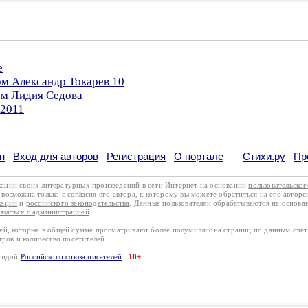
е
ом Александр Токарев 10
ом Лидия Седова
.2011
н
Вход для авторов
Регистрация
О портале
Стихи.ру
Пр
кации своих литературных произведений в сети Интернет на основании
пользовательско
возможна только с согласия его автора, к которому вы можете обратиться на его авторс
кации
и
российского законодательства
. Данные пользователей обрабатываются на основ
вязаться с администрацией
.
лей, которые в общей сумме просматривают более полумиллиона страниц по данным сче
тров и количество посетителей.
эгидой
Российского союза писателей
18+