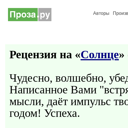
Авторы
Произ
Рецензия на «
Солнце
» 
Чудесно, волшебно, убед
Написанное Вами "встря
мысли, даёт импульс тв
годом! Успеха.