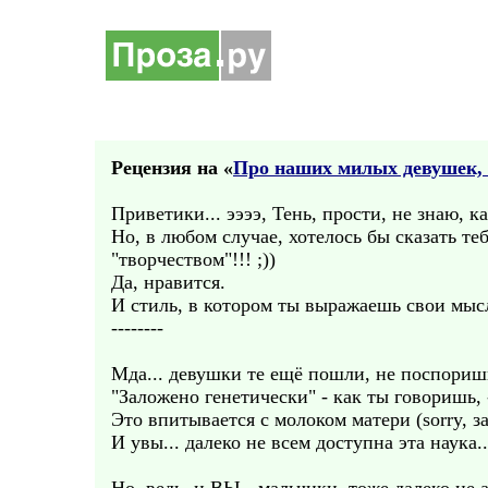
Рецензия на «
Про наших милых девушек, н
Приветики... ээээ, Тень, прости, не знаю, ка
Но, в любом случае, хотелось бы сказать теб
"творчеством"!!! ;))
Да, нравится.
И стиль, в котором ты выражаешь свои мысл
--------
Мда... девушки те ещё пошли, не поспоришь
"Заложено генетически" - как ты говоришь, -
Это впитывается с молоком матери (sorry, з
И увы... далеко не всем доступна эта наука