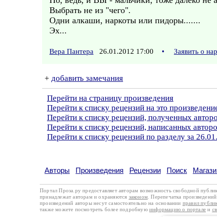
Но, ведь, и ВЫ - мальчики, тоже далеко не а
Выбрать не из "чего".
Одни алкаши, наркоты или пидоры.......
Эх...
Вера Пантера
26.01.2012 17:00
•
Заявить о н
+
добавить замечания
Перейти на страницу произведения
Перейти к списку рецензий на это произведени
Перейти к списку рецензий, полученных автор
Перейти к списку рецензий, написанных автор
Перейти к списку рецензий по разделу за 26.01
Авторы
Произведения
Рецензии
Поиск
Магази
Портал Проза.ру предоставляет авторам возможность свободной публи
принадлежат авторам и охраняются
законом
. Перепечатка произведений 
произведений авторы несут самостоятельно на основании
правил публи
также можете посмотреть более подробную
информацию о портале
и
с