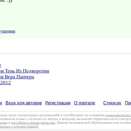
йс :))
арушении
е
ом Тень Из Подворотни
ом Вера Пантера
.2012
н
Вход для авторов
Регистрация
О портале
Стихи.ру
Пр
кации своих литературных произведений в сети Интернет на основании
пользовательско
возможна только с согласия его автора, к которому вы можете обратиться на его авторс
кации
и
российского законодательства
. Данные пользователей обрабатываются на основ
вязаться с администрацией
.