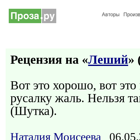
Авторы
Произ
Рецензия на «
Леший
» 
Вот это хорошо, вот эт
русалку жаль. Нельзя т
(Шутка).
Наталия Моисеева
06.05.