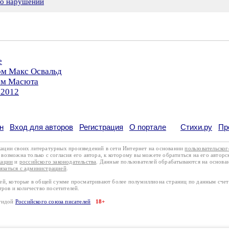
 о нарушении
е
ом Макс Освальд
ром Масюта
.2012
н
Вход для авторов
Регистрация
О портале
Стихи.ру
Пр
кации своих литературных произведений в сети Интернет на основании
пользовательско
возможна только с согласия его автора, к которому вы можете обратиться на его авторс
кации
и
российского законодательства
. Данные пользователей обрабатываются на основ
вязаться с администрацией
.
лей, которые в общей сумме просматривают более полумиллиона страниц по данным сче
тров и количество посетителей.
эгидой
Российского союза писателей
18+