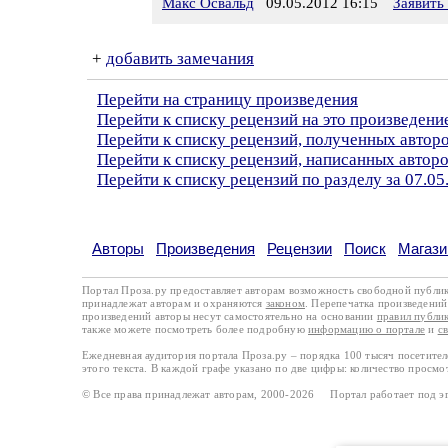
Макс Освальд
09.05.2012 16:15
Заявить
+
добавить замечания
Перейти на страницу произведения
Перейти к списку рецензий на это произведени
Перейти к списку рецензий, полученных автор
Перейти к списку рецензий, написанных авто
Перейти к списку рецензий по разделу за 07.05
Авторы
Произведения
Рецензии
Поиск
Магази
Портал Проза.ру предоставляет авторам возможность свободной публи
принадлежат авторам и охраняются
законом
. Перепечатка произведений 
произведений авторы несут самостоятельно на основании
правил публи
также можете посмотреть более подробную
информацию о портале
и
с
Ежедневная аудитория портала Проза.ру – порядка 100 тысяч посетите
этого текста. В каждой графе указано по две цифры: количество просмо
© Все права принадлежат авторам, 2000-2026 Портал работает под 