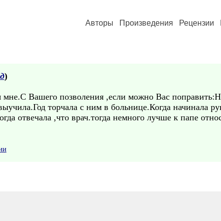
Авторы
Произведения
Рецензии
д
)
ая мне.С Вашего позволения ,если можно Вас поправить:
выучила.Год торчала с ним в больнице.Когда начинала ру
гда отвечала ,что врач.тогда немного лучше к папе относ
ии