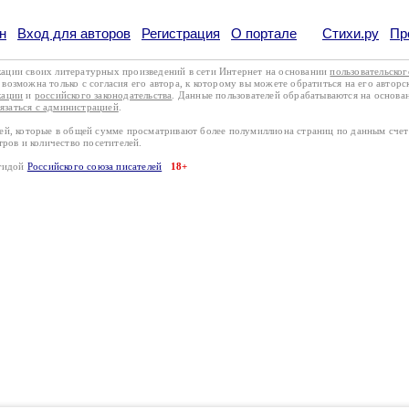
н
Вход для авторов
Регистрация
О портале
Стихи.ру
Пр
кации своих литературных произведений в сети Интернет на основании
пользовательско
возможна только с согласия его автора, к которому вы можете обратиться на его авторс
кации
и
российского законодательства
. Данные пользователей обрабатываются на основ
вязаться с администрацией
.
лей, которые в общей сумме просматривают более полумиллиона страниц по данным сче
тров и количество посетителей.
эгидой
Российского союза писателей
18+