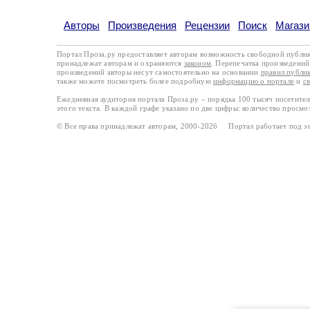
Авторы
Произведения
Рецензии
Поиск
Магази
Портал Проза.ру предоставляет авторам возможность свободной публи
принадлежат авторам и охраняются
законом
. Перепечатка произведений 
произведений авторы несут самостоятельно на основании
правил публи
также можете посмотреть более подробную
информацию о портале
и
с
Ежедневная аудитория портала Проза.ру – порядка 100 тысяч посетите
этого текста. В каждой графе указано по две цифры: количество просмо
© Все права принадлежат авторам, 2000-2026 Портал работает под 