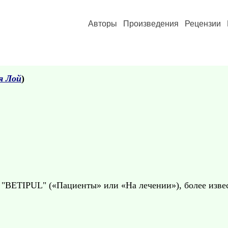
Авторы
Произведения
Рецензии
я Лой
)
 "BETIPUL" («Пациенты» или «На лечении»), более извес