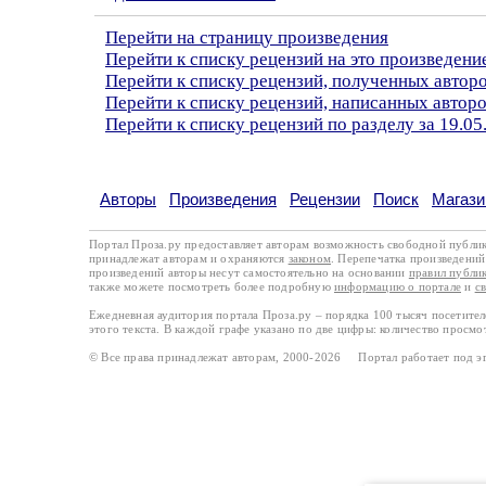
Перейти на страницу произведения
Перейти к списку рецензий на это произведени
Перейти к списку рецензий, полученных авто
Перейти к списку рецензий, написанных автор
Перейти к списку рецензий по разделу за 19.05
Авторы
Произведения
Рецензии
Поиск
Магази
Портал Проза.ру предоставляет авторам возможность свободной публи
принадлежат авторам и охраняются
законом
. Перепечатка произведений 
произведений авторы несут самостоятельно на основании
правил публи
также можете посмотреть более подробную
информацию о портале
и
с
Ежедневная аудитория портала Проза.ру – порядка 100 тысяч посетите
этого текста. В каждой графе указано по две цифры: количество просмо
© Все права принадлежат авторам, 2000-2026 Портал работает под 