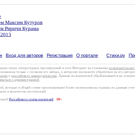
е
ром Максим Кутуров
ом Риричи Курама
.2013
н
Вход для авторов
Регистрация
О портале
Стихи.ру
Пр
кации своих литературных произведений в сети Интернет на основании
пользовательско
возможна только с согласия его автора, к которому вы можете обратиться на его авторс
кации
и
российского законодательства
. Данные пользователей обрабатываются на основ
вязаться с администрацией
.
лей, которые в общей сумме просматривают более полумиллиона страниц по данным сче
тров и количество посетителей.
эгидой
Российского союза писателей
18+