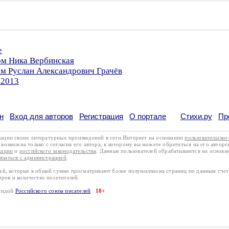
е
ом Ника Вербинская
ом Руслан Александрович Грачёв
.2013
н
Вход для авторов
Регистрация
О портале
Стихи.ру
Пр
кации своих литературных произведений в сети Интернет на основании
пользовательско
возможна только с согласия его автора, к которому вы можете обратиться на его авторс
кации
и
российского законодательства
. Данные пользователей обрабатываются на основ
вязаться с администрацией
.
лей, которые в общей сумме просматривают более полумиллиона страниц по данным сче
тров и количество посетителей.
эгидой
Российского союза писателей
18+