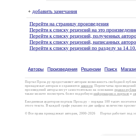
+
добавить замечания
Перейти на страницу произведения
Перейти к списку рецензий на это произведени
Перейти к списку рецензий, полученных автор
Перейти к списку рецензий, написанных автор
Перейти к списку рецензий по разделу за 14.10
Авторы
Произведения
Рецензии
Поиск
Магази
Портал Проза.ру предоставляет авторам возможность свободной публи
принадлежат авторам и охраняются
законом
. Перепечатка произведений 
произведений авторы несут самостоятельно на основании
правил публи
также можете посмотреть более подробную
информацию о портале
и
с
Ежедневная аудитория портала Проза.ру – порядка 100 тысяч посетите
этого текста. В каждой графе указано по две цифры: количество просмо
© Все права принадлежат авторам, 2000-2026 Портал работает под 