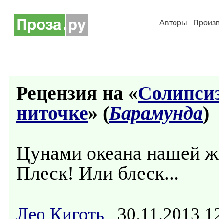
Авторы
Произ
Рецензия на «
Солипсиз
ниточке
» (
Барамунда
)
Цунами океана нашей ж
Плеск! Или блеск...
Лео Киготь
30.11.2013 